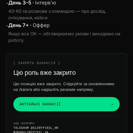
День 3-5 ·
Інтервʼю
40-60 хв розмови з командою — про досвід,
очікування, кейси.
День 7+ ·
Оффер
Якщо все ОК — обговорюємо умови і виходимо на
роботу.
[ ЗАКРИТА ВАКАНСІЯ ]
Цю роль вже закрито
Цю позицію вже закрито. Слідкуйте за оновленнями
на /karera або надішліть резюме напряму.
АКТУАЛЬНІ ВАКАНСІЇ
↗
АБО НАПРЯМУ
TELEGRAM @GLORYPIXEL_HR
WORK@GLORYPIXEL.UA