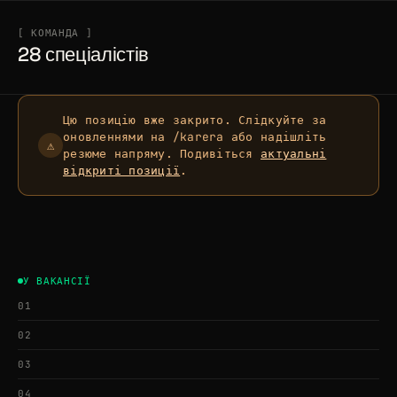
[ КОМАНДА ]
Блог
28 спеціалістів
05
Контакти
Цю позицію вже закрито. Слідкуйте за
06
оновленнями на /karera або надішліть
⚠
резюме напряму. Подивіться
актуальні
відкриті позиції
.
У ВАКАНСІЇ
01
[ EMAIL ]
[ TELEGRAM ]
02
hello@glorypixel.ua
@glorypixel
03
04