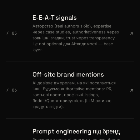
E-E-A-T signals
Авторство (real authors з біо), expertise
через case studies, authoritativeness через
/ 05
зовнішні згадки, trust через transparency.
Це not optional для AI-видимості — base
layer.
Off-site brand mentions
AI довіряє джерелам, на які посилаються
інші. Будуємо authoritative mentions: PR,
/ 06
гостьові пости, профільні listings,
Reddit/Quora-присутність (LLM активно
крадуть звідти).
Prompt engineering під бренд
Знаходимо реальні промпти, де ваш бренд