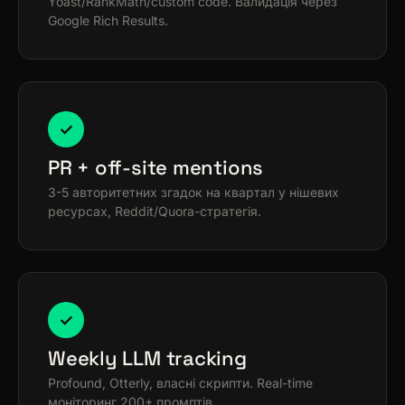
Yoast/RankMath/custom code. Валидація через
Google Rich Results.
✓
PR + off-site mentions
3-5 авторитетних згадок на квартал у нішевих
ресурсах, Reddit/Quora-стратегія.
✓
Weekly LLM tracking
Profound, Otterly, власні скрипти. Real-time
моніторинг 200+ промптів.