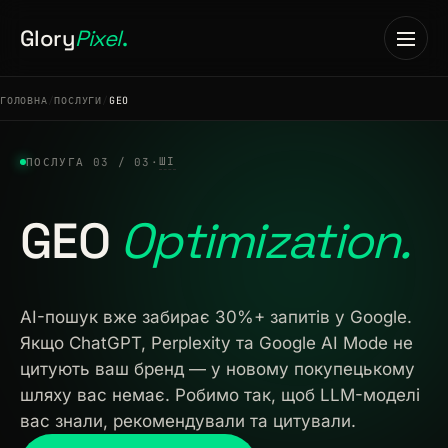
Glory
Pixel
.
ГОЛОВНА
ПОСЛУГИ
GEO
ШІ
ПОСЛУГА 03 / 03
·
Головна
GEO
Optimization.
01
Послуги
02
AI-пошук вже забирає 30%+ запитів у Google.
Якщо ChatGPT, Perplexity та Google AI Mode не
Кейси
цитують ваш бренд — у новому покупецькому
03
шляху вас немає. Робимо так, щоб LLM-моделі
вас знали, рекомендували та цитували.
Кар'єра
04