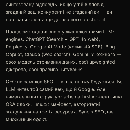
синтезовану відповідь. Якщо у тій відповіді
згаданий ваш конкурент і не згаданий ви — ви
програли клієнта ще до першого touchpoint.
Працюємо одночасно з усіма ключовими LLM-
engines: ChatGPT (Search + GPT-4o web),
Perplexity, Google AI Mode (колишній SGE), Bing
Copilot, Claude (web search), Gemini. У кожного —
своя модель отримання даних, свої upweighted
джерела, свої правила цитування.
GEO не замінює SEO — він на ньому будується. Бо
LLM читає той самий веб, що й Google. Але
вимагає інших структур: schema-first контент, чіткі
Q&A блоки, llms.txt маніфест, авторитетні
згадування на третіх ресурсах. Sync з SEO дає
множинний ефект.