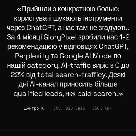
«Прийшли з конкретною болью:
користувачі шукають інструменти
через ChatGPT, а нас там не згадують.
За 4 місяці GloryPixel зробили нас 1-2
рекомендацією у відповідях ChatGPT,
Perplexity та Google AI Mode по
нашій category. AI-traffic виріс з 0 до
22% від total search-trafficу. Деякі
дні AI-канал приносить більше
qualified leads, ніж paid search.»
Дмитро К.
· CMO, B2B SaaS · 850K ARR