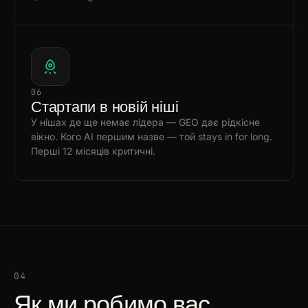
06
Стартапи в новій ніші
У нішах де ще немає лідера — GEO дає рідкісне
вікно. Кого AI першим назве — той stays in for long.
Перші 12 місяців критичні.
04
Як ми робимо вас