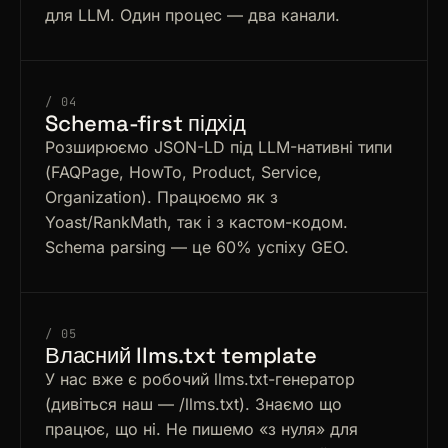
для LLM. Один процес — два канали.
/ 04
Schema-first підхід
Розширюємо JSON-LD під LLM-нативні типи
(FAQPage, HowTo, Product, Service,
Organization). Працюємо як з
Yoast/RankMath, так і з кастом-кодом.
Schema parsing — це 60% успіху GEO.
/ 05
Власний llms.txt template
У нас вже є робочий llms.txt-генератор
(дивіться наш — /llms.txt). Знаємо що
працює, що ні. Не пишемо «з нуля» для