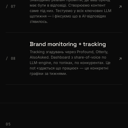
має бути в відповіді. Створюємо контент
/ 07
саме під них. Тестуємо у всіх ключових LLM
щотижня — і фіксуємо що в AI-відповідях
зʼявилось.
Brand monitoring + tracking
Tracking згадувань через Profound, Otterly,
AlsoAsked. Dashboard з share-of-voice по
/ 08
LLM-engine, по топіках, по конкурентах. Це
not «здається що працює» — це конкретні
графіки за тижнями.
05