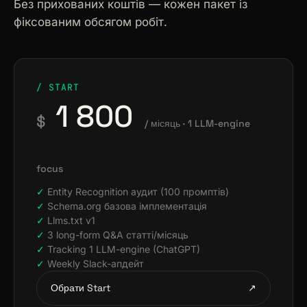
Без прихованих коштів — кожен пакет із
фіксованим обсягом робіт.
/ START
1 800
$
/ місяць · 1 LLM-engine
focus
Entity Recognition аудит (100 промптів)
Schema.org базова імплементація
Llms.txt v1
3 long-form Q&A статті/місяць
Tracking 1 LLM-engine (ChatGPT)
Weekly Slack-апдейт
Обрати Start
↗