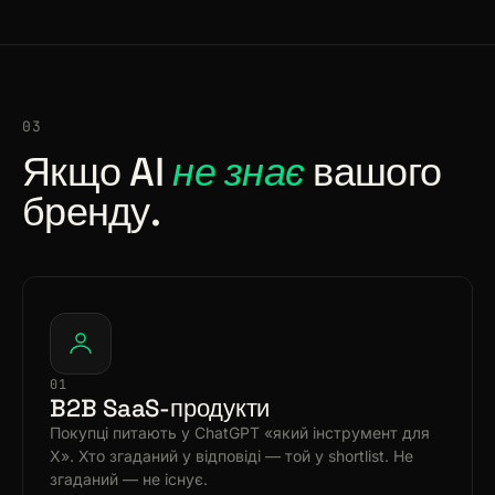
03
Якщо AI
не знає
вашого
бренду.
01
B2B SaaS-продукти
Покупці питають у ChatGPT «який інструмент для
X». Хто згаданий у відповіді — той у shortlist. Не
згаданий — не існує.