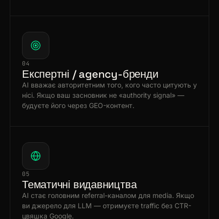
04
Експертні / agency-бренди
AI вважає авторитетним того, кого часто цитують у
нісі. Якщо ваш засновник не «authority signal» —
будуєте його через GEO-контент.
05
Тематичні видавництва
AI стає головним referral-каналом для media. Якщо
ви джерело для LLM — отримуєте traffic без CTR-
цвяшка Google.