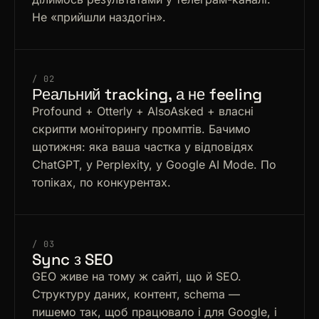
Не «прийшли наздогін».
/ 02
Реальний tracking, а не feeling
Profound + Otterly + AlsoAsked + власні
скрипти моніторингу промптів. Бачимо
щотижня: яка ваша частка у відповідях
ChatGPT, у Perplexity, у Google AI Mode. По
топіках, по конкурентах.
/ 03
Sync з SEO
GEO живе на тому ж сайті, що й SEO.
Структуру даних, контент, schema —
пишемо так, щоб працювало і для Google, і