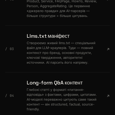
Product, Service, FAQPage, HowTo, Review,
Person, AggregateRating. Це первинне
«джерело правди» для AI-парсерів —
більше структури = більше цитувань.
Llms.txt маніфест
Створюємо живий llms.txt — спеціальний
файл для LLM-краулерів. Туди — повний
/ 03
контекст про бренд, основні продукти,
ключові твердження, авторитетні
источники. AI парсить його напряму.
Long-form Q&A контент
Глибокі статті у форматі «питання-
відповідь» з фактами, цифрами, цитатами.
/ 04
AI-моделі переважно цитують саме такий
контент — він structured, factual, source-
friendly.