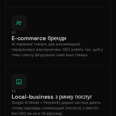
02
E-commerce бренди
AI порівнює товари, дає рекомендації,
перераховує альтернативи. GEO робить так, щоб у
тому списку фігурували саме ваші товари.
03
Local-business з ринку послуг
Google AI Mode + Perplexity дедалі частіше дають
готову відповідь «найкращий [послуга] у [місті]».
Без GEO ви не в тій відповіді.