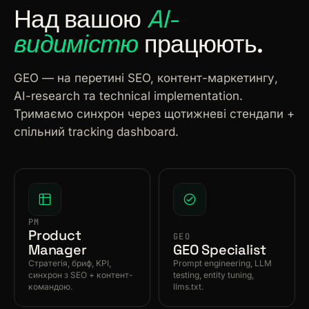
Над вашою
AI-
видимістю
працюють.
GEO — на перетині SEO, контент-маркетингу,
AI-research та technical implementation.
Тримаємо синхрон через щотижневі стендапи +
спільний tracking dashboard.
PM
Product
GEO
Manager
GEO Specialist
Стратегія, бриф, KPI,
Prompt engineering, LLM
синхрон з SEO + контент-
testing, entity tuning,
командою.
llms.txt.