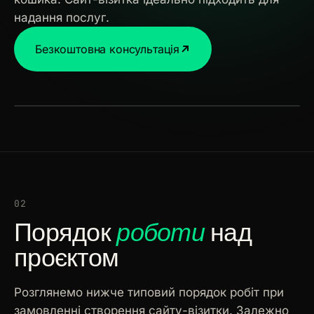
надання послуг.
Блог
Безкоштовна консультація
05
Контакти
06
[ Сторінка · 1440 × 900 ]
02
Порядок
роботи
над
проєктом
[ EMAIL ]
[ TELEGRAM ]
hello@glorypixel.ua
@glorypixel
Розглянемо нижче типовий порядок робіт при
замовленні створення сайту-візитки. Залежно