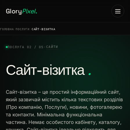
Glory
Pixel
.
ГОЛОВНА
ПОСЛУГИ
САЙТ-ВІЗИТКА
САЙТИ
ПОСЛУГА 02 / 05
·
Головна
Сайт-візитка
.
01
Послуги
02
Сайт-візитка – це простий інформаційний сайт,
який зазвичай містить кілька текстових розділів
Кейси
(Про компанію, Послуги), новини, фотогалерею
03
та контакти. Мінімальна функціональна
частина. Немає особистого кабінету, каталогу,
Кар'єра
кошика. Сайт-візитка ідеально підходить для
04