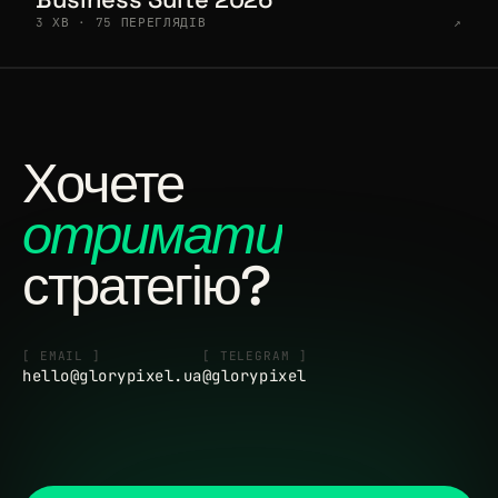
3 ХВ · 75 ПЕРЕГЛЯДІВ
↗
Хочете
отримати
стратегію?
[ EMAIL ]
[ TELEGRAM ]
hello@glorypixel.ua
@glorypixel