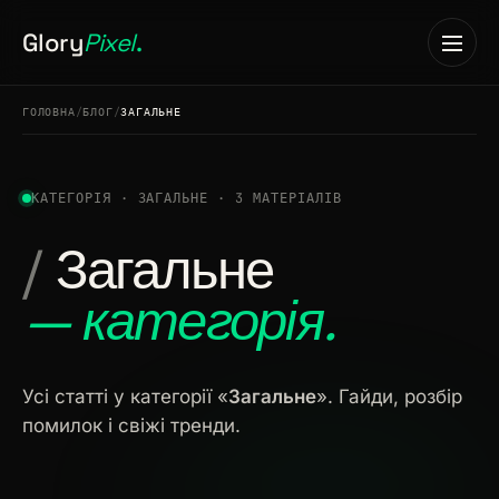
Glory
Pixel
.
ГОЛОВНА
/
БЛОГ
/
ЗАГАЛЬНЕ
КАТЕГОРІЯ · ЗАГАЛЬНЕ · 3 МАТЕРІАЛІВ
Головна
Загальне
01
— категорія.
Послуги
02
Усі статті у категорії «
Загальне
». Гайди, розбір
Кейси
03
помилок і свіжі тренди.
Кар'єра
04